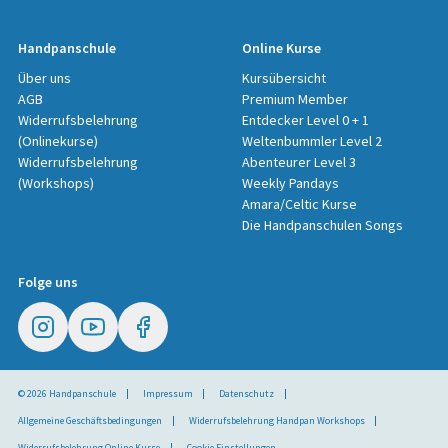
Handpanschule
Online Kurse
Über uns
Kursübersicht
AGB
Premium Member
Widerrufsbelehrung
Entdecker Level 0 + 1
(Onlinekurse)
Weltenbummler Level 2
Widerrufsbelehrung
Abenteurer Level 3
(Workshops)
Weekly Pandays
Amara/Celtic Kurse
Die Handpanschulen Songs
Folge uns
© 2026 Handpanschule
Impressum
Datenschutz
Allgemeine Geschäftsbedingungen
Widerrufsbelehrung Handpan Workshops
Widerrufsbelehrung Online Kurse
Cookie Einstellungen