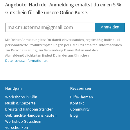
Angebote. Nach der Anmeldung erhältst du einen 5 %
Gutschein für alle unsere Online Kurse.
Anmelden
Mit Deiner Anmeldung bist Du damit einverstanden, regelmäßig individuell
personalisierte Produktempfehlungen per E-Mail zu erhalten. Informationen
zur Personalisierung, zur Verwendung Deiner Daten und den
Abmeldemöglichkeiten findest Du in der ausführlichen
Datenschutzinformationen
.
Handpan
Reccourcen
Workshops in Köln
Hilfe-Themen
Musik & Konzerte
Kontakt
Dreistand Handpan Ständer
Community
Gebrauchte Handpans kaufen
Blog
Workshop Gutschein
verschenken