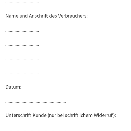
.............................
Name und Anschrift des Verbrauchers:
.............................
.............................
.............................
.............................
Datum:
....................................................
Unterschrift Kunde (nur bei schriftlichem Widerruf):
....................................................