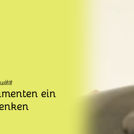
lität
umenten ein
henken